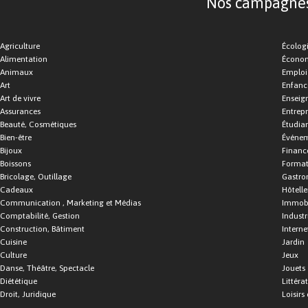
Nos campagnes d
Agriculture
Écolog
Alimentation
Économ
Animaux
Emploi
Art
Enfance
Art de vivre
Enseig
Assurances
Entrepr
Beauté, Cosmétiques
Étudia
Bien-être
Événe
Bijoux
Financ
Boissons
Format
Bricolage, Outillage
Gastro
Cadeaux
Hôtelle
Communication , Marketing et Médias
Immobi
Comptabilité, Gestion
Industr
Construction, Bâtiment
Interne
Cuisine
Jardin
Culture
Jeux
Danse, Théâtre, Spectacle
Jouets
Diététique
Littéra
Droit, Juridique
Loisirs 