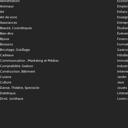
Alimentation
Économ
Animaux
Emploi
Art
Enfance
Art de vivre
Enseig
Assurances
Entrepr
Beauté, Cosmétiques
Étudia
Bien-être
Événe
Bijoux
Financ
Boissons
Format
Bricolage, Outillage
Gastro
Cadeaux
Hôtelle
Communication , Marketing et Médias
Immobi
Comptabilité, Gestion
Industr
Construction, Bâtiment
Interne
Cuisine
Jardin
Culture
Jeux
Danse, Théâtre, Spectacle
Jouets
Diététique
Littéra
Droit, Juridique
Loisirs 