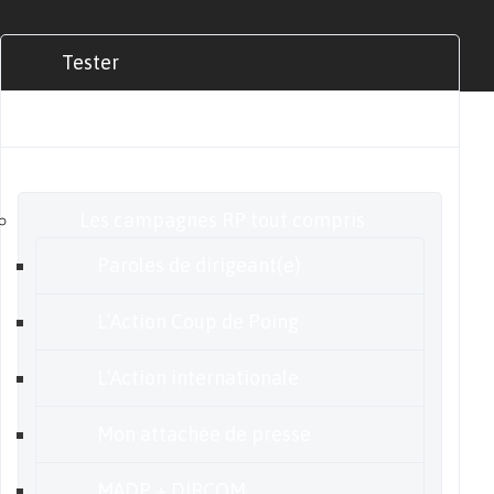
Tester
Commander
Nos offres
Les campagnes RP tout compris
Paroles de dirigeant(e)
L’Action Coup de Poing
L’Action internationale
Mon attachée de presse
MADP + DIRCOM