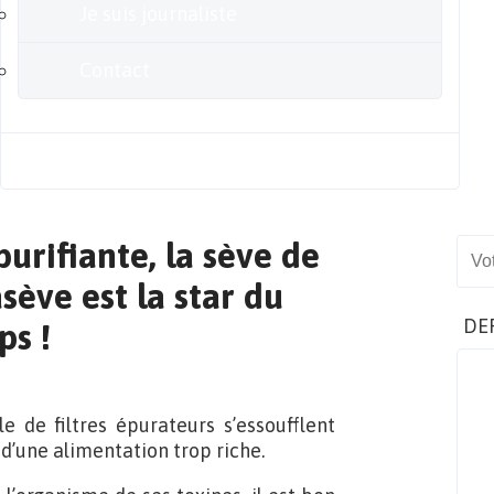
Je suis journaliste
Contact
Blog
urifiante, la sève de
Sear
ève est la star du
DE
ps !
le de filtres épurateurs s’essoufflent
 d’une alimentation trop riche.