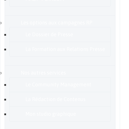
Les options aux campagnes RP
Le Dossier de Presse
La Formation aux Relations Presse
Nos autres services
Le Community Management
La Rédaction de Contenus
Mon studio graphique