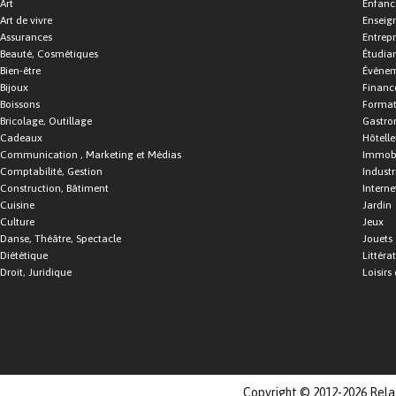
Art
Enfance
Art de vivre
Enseig
Assurances
Entrepr
Beauté, Cosmétiques
Étudia
Bien-être
Événe
Bijoux
Financ
Boissons
Format
Bricolage, Outillage
Gastro
Cadeaux
Hôtelle
Communication , Marketing et Médias
Immobi
Comptabilité, Gestion
Industr
Construction, Bâtiment
Interne
Cuisine
Jardin
Culture
Jeux
Danse, Théâtre, Spectacle
Jouets
Diététique
Littéra
Droit, Juridique
Loisirs 
Copyright © 2012-2026 Relat