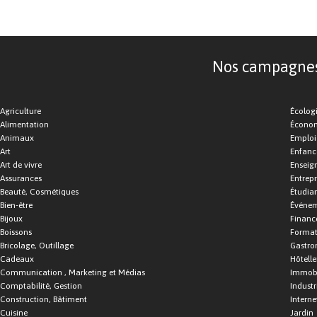
Nos campagnes d
Agriculture
Écolog
Alimentation
Économ
Animaux
Emploi
Art
Enfance
Art de vivre
Enseig
Assurances
Entrepr
Beauté, Cosmétiques
Étudia
Bien-être
Événe
Bijoux
Financ
Boissons
Format
Bricolage, Outillage
Gastro
Cadeaux
Hôtelle
Communication , Marketing et Médias
Immobi
Comptabilité, Gestion
Industr
Construction, Bâtiment
Interne
Cuisine
Jardin