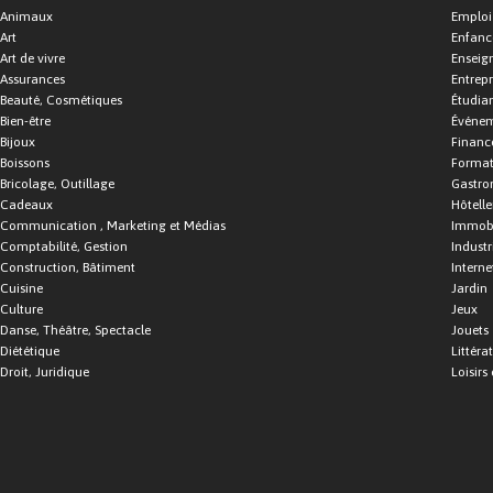
Animaux
Emploi
Art
Enfance
Art de vivre
Enseig
Assurances
Entrepr
Beauté, Cosmétiques
Étudia
Bien-être
Événe
Bijoux
Financ
Boissons
Format
Bricolage, Outillage
Gastro
Cadeaux
Hôtelle
Communication , Marketing et Médias
Immobi
Comptabilité, Gestion
Industr
Construction, Bâtiment
Interne
Cuisine
Jardin
Culture
Jeux
Danse, Théâtre, Spectacle
Jouets
Diététique
Littéra
Droit, Juridique
Loisirs 