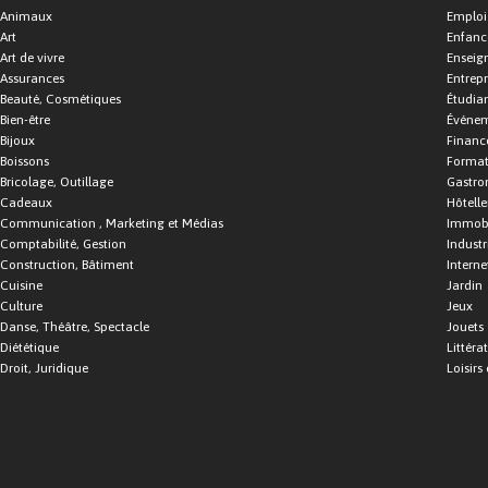
Animaux
Emploi
Art
Enfance
Art de vivre
Enseig
Assurances
Entrepr
Beauté, Cosmétiques
Étudia
Bien-être
Événe
Bijoux
Financ
Boissons
Format
Bricolage, Outillage
Gastro
Cadeaux
Hôtelle
Communication , Marketing et Médias
Immobi
Comptabilité, Gestion
Industr
Construction, Bâtiment
Interne
Cuisine
Jardin
Culture
Jeux
Danse, Théâtre, Spectacle
Jouets
Diététique
Littéra
Droit, Juridique
Loisirs 