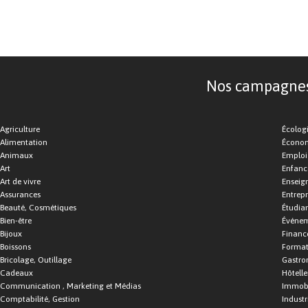
Nos campagnes d
Agriculture
Écolog
Alimentation
Économ
Animaux
Emploi
Art
Enfance
Art de vivre
Enseig
Assurances
Entrepr
Beauté, Cosmétiques
Étudia
Bien-être
Événe
Bijoux
Financ
Boissons
Format
Bricolage, Outillage
Gastro
Cadeaux
Hôtelle
Communication , Marketing et Médias
Immobi
Comptabilité, Gestion
Industr