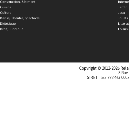
Construction, Bâtiment
Interne
Cuisine
Jardin
Culture
Jeux
Danse, Théâtre, Spectacle
Jouets
Diététique
Littéra
Droit, Juridique
Loisirs 
Copyright © 2012-2026 Relat
8 Rue
SIRET : 533 772 463 000