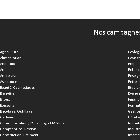
Nos campagnes d
Agriculture
Écolog
Alimentation
Économ
Animaux
Emploi
Art
Enfance
Art de vivre
Enseig
Assurances
Entrepr
Beauté, Cosmétiques
Étudia
Bien-être
Événe
Bijoux
Financ
Boissons
Format
Bricolage, Outillage
Gastro
Cadeaux
Hôtelle
Communication , Marketing et Médias
Immobi
Comptabilité, Gestion
Industr
Construction, Bâtiment
Interne