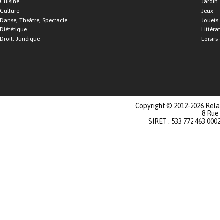
Cuisine
Jardin
Culture
Jeux
Danse, Théâtre, Spectacle
Jouets
Diététique
Littéra
Droit, Juridique
Loisirs 
Copyright © 2012-2026 Relat
8 Rue
SIRET : 533 772 463 000