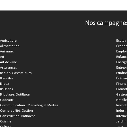
Nos campagnes d
Agriculture
Écolog
Alimentation
Économ
Animaux
Emploi
Art
Enfance
Art de vivre
Enseig
Assurances
Entrepr
Beauté, Cosmétiques
Étudia
Bien-être
Événe
Bijoux
Financ
Boissons
Format
Bricolage, Outillage
Gastro
Cadeaux
Hôtelle
Communication , Marketing et Médias
Immobi
Comptabilité, Gestion
Industr
Construction, Bâtiment
Interne
Cuisine
Jardin
Culture
Jeux