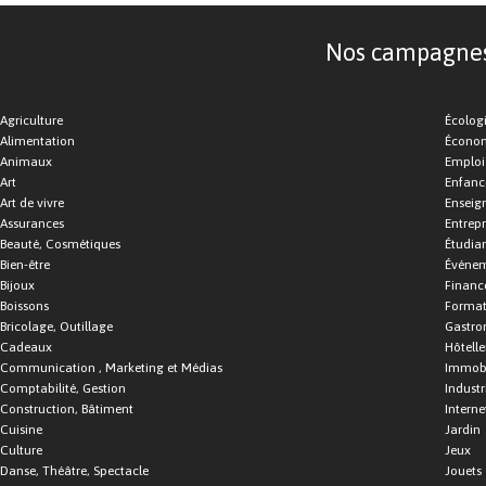
Nos campagnes d
Agriculture
Écolog
Alimentation
Économ
Animaux
Emploi
Art
Enfance
Art de vivre
Enseig
Assurances
Entrepr
Beauté, Cosmétiques
Étudia
Bien-être
Événe
Bijoux
Financ
Boissons
Format
Bricolage, Outillage
Gastro
Cadeaux
Hôtelle
Communication , Marketing et Médias
Immobi
Comptabilité, Gestion
Industr
Construction, Bâtiment
Interne
Cuisine
Jardin
Culture
Jeux
Danse, Théâtre, Spectacle
Jouets