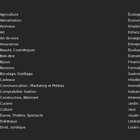
Agriculture
Écolog
Alimentation
Économ
Animaux
Emploi
Art
Enfance
Art de vivre
Enseig
Assurances
Entrepr
Beauté, Cosmétiques
Étudia
Bien-être
Événe
Bijoux
Financ
Boissons
Format
Bricolage, Outillage
Gastro
Cadeaux
Hôtelle
Communication , Marketing et Médias
Immobi
Comptabilité, Gestion
Industr
Construction, Bâtiment
Interne
Cuisine
Jardin
Culture
Jeux
Danse, Théâtre, Spectacle
Jouets
Diététique
Littéra
Droit, Juridique
Loisirs 