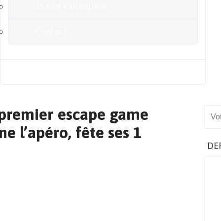
Je suis journaliste
Contact
Blog
e premier escape game
Sear
e l’apéro, fête ses 1
DE