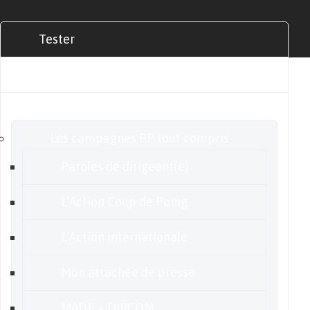
Tester
Commander
Nos offres
Les campagnes RP tout compris
Paroles de dirigeant(e)
L’Action Coup de Poing
L’Action internationale
Mon attachée de presse
MADP + DIRCOM