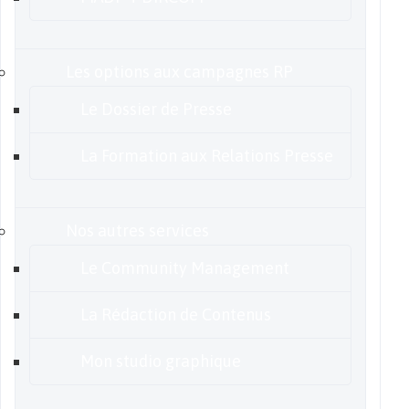
Les options aux campagnes RP
Le Dossier de Presse
La Formation aux Relations Presse
Nos autres services
Le Community Management
La Rédaction de Contenus
Mon studio graphique