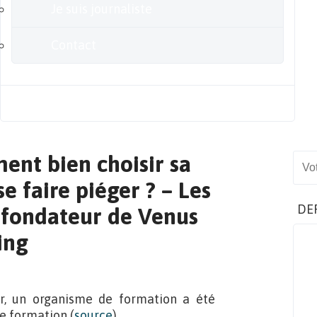
Je suis journaliste
Contact
Blog
ent bien choisir sa
Sear
e faire piéger ? – Les
DE
 fondateur de Venus
ing
r, un organisme de formation a été
e formation (
source
).