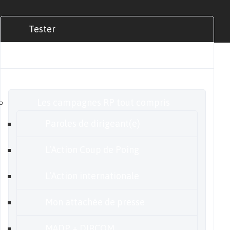
Tester
Commander
Nos offres
Les campagnes RP tout compris
Paroles de dirigeant(e)
L’Action Coup de Poing
L’Action internationale
Mon attachée de presse
MADP + DIRCOM