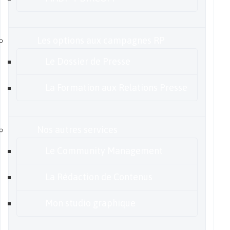
Les options aux campagnes RP
Le Dossier de Presse
La Formation aux Relations Presse
Nos autres services
Le Community Management
La Rédaction de Contenus
Mon studio graphique