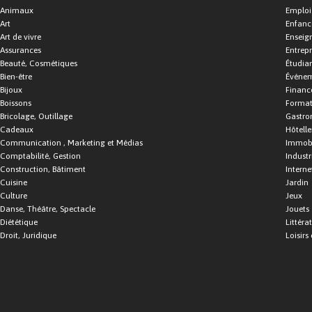
Animaux
Emploi
Art
Enfance
Art de vivre
Enseig
Assurances
Entrepr
Beauté, Cosmétiques
Étudia
Bien-être
Événe
Bijoux
Financ
Boissons
Format
Bricolage, Outillage
Gastro
Cadeaux
Hôtelle
Communication , Marketing et Médias
Immobi
Comptabilité, Gestion
Industr
Construction, Bâtiment
Interne
Cuisine
Jardin
Culture
Jeux
Danse, Théâtre, Spectacle
Jouets
Diététique
Littéra
Droit, Juridique
Loisirs 