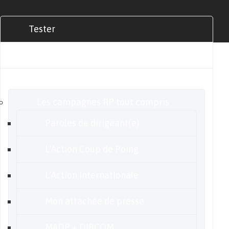
Tester
Commander
Nos offres
Les campagnes RP tout compris
Paroles de dirigeant(e)
L’Action Coup de Poing
L’Action internationale
Mon attachée de presse
MADP + DIRCOM