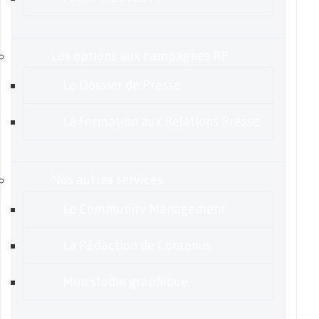
Les options aux campagnes RP
Le Dossier de Presse
La Formation aux Relations Presse
Nos autres services
Le Community Management
La Rédaction de Contenus
Mon studio graphique