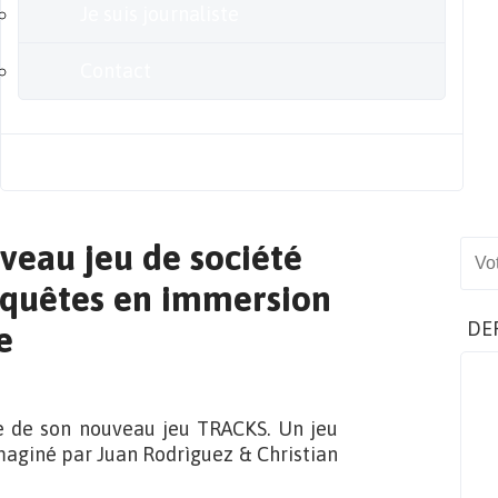
Je suis journaliste
Contact
Blog
veau jeu de société
Sear
enquêtes en immersion
DE
e
e de son nouveau jeu TRACKS. Un jeu
maginé par Juan Rodrìguez & Christian