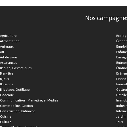
Nos campagnes d
Agriculture
Écolog
Alimentation
Économ
Animaux
Emploi
Art
Enfance
Art de vivre
Enseig
Assurances
Entrepr
Beauté, Cosmétiques
Étudia
Bien-être
Événe
Bijoux
Financ
Boissons
Format
Bricolage, Outillage
Gastro
Cadeaux
Hôtelle
Communication , Marketing et Médias
Immobi
Comptabilité, Gestion
Industr
Construction, Bâtiment
Interne
Cuisine
Jardin
Culture
Jeux