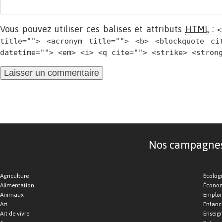
Vous pouvez utiliser ces balises et attributs
HTML
:
<
title=""> <acronym title=""> <b> <blockquote ci
datetime=""> <em> <i> <q cite=""> <strike> <stron
Nos campagnes d
Agriculture
Écolog
Alimentation
Économ
Animaux
Emploi
Art
Enfance
Art de vivre
Enseig