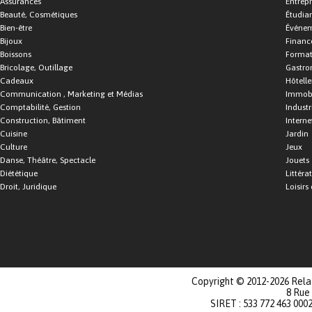
Assurances
Entrepr
Beauté, Cosmétiques
Étudia
Bien-être
Événe
Bijoux
Financ
Boissons
Format
Bricolage, Outillage
Gastro
Cadeaux
Hôtelle
Communication , Marketing et Médias
Immobi
Comptabilité, Gestion
Industr
Construction, Bâtiment
Interne
Cuisine
Jardin
Culture
Jeux
Danse, Théâtre, Spectacle
Jouets
Diététique
Littéra
Droit, Juridique
Loisirs 
Copyright © 2012-2026 Relat
8 Rue
SIRET : 533 772 463 000