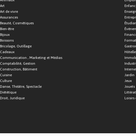
Animaux
Emploi
Art
Enfance
Art de vivre
Enseig
Assurances
Entrepr
Beauté, Cosmétiques
Étudia
Bien-être
Événe
Bijoux
Financ
Boissons
Format
Bricolage, Outillage
Gastro
Cadeaux
Hôtelle
Communication , Marketing et Médias
Immobi
Comptabilité, Gestion
Industr
Construction, Bâtiment
Interne
Cuisine
Jardin
Culture
Jeux
Danse, Théâtre, Spectacle
Jouets
Diététique
Littéra
Droit, Juridique
Loisirs 