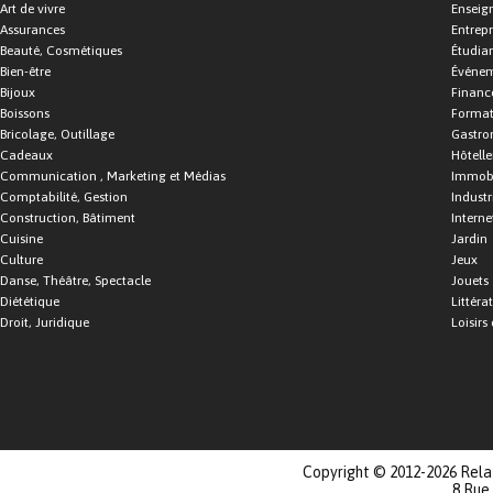
Art de vivre
Enseig
Assurances
Entrepr
Beauté, Cosmétiques
Étudia
Bien-être
Événe
Bijoux
Financ
Boissons
Format
Bricolage, Outillage
Gastro
Cadeaux
Hôtelle
Communication , Marketing et Médias
Immobi
Comptabilité, Gestion
Industr
Construction, Bâtiment
Interne
Cuisine
Jardin
Culture
Jeux
Danse, Théâtre, Spectacle
Jouets
Diététique
Littéra
Droit, Juridique
Loisirs 
Copyright © 2012-2026 Relat
8 Rue