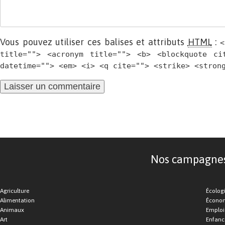
Vous pouvez utiliser ces balises et attributs
HTML
:
<
title=""> <acronym title=""> <b> <blockquote ci
datetime=""> <em> <i> <q cite=""> <strike> <stron
Nos campagnes d
Agriculture
Écolog
Alimentation
Économ
Animaux
Emploi
Art
Enfance