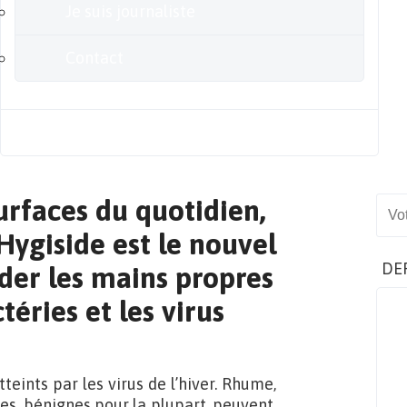
Je suis journaliste
Contact
Blog
urfaces du quotidien,
Sear
Hygiside est le nouvel
DE
rder les mains propres
téries et les virus
eints par les virus de l’hiver. Rhume,
es, bénignes pour la plupart, peuvent,