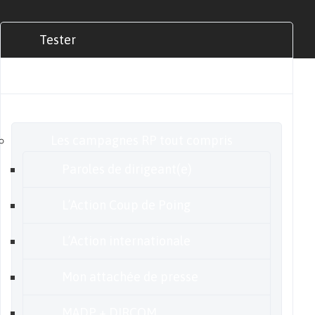
Tester
Commander
Nos offres
Les campagnes RP tout compris
Paroles de dirigeant(e)
L’Action Coup de Poing
L’Action internationale
Mon attachée de presse
MADP + DIRCOM