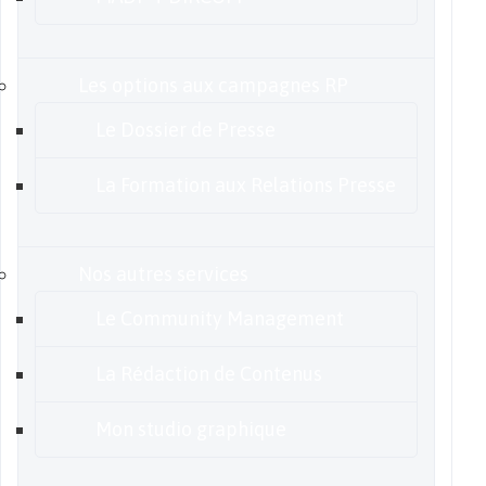
Les options aux campagnes RP
Le Dossier de Presse
La Formation aux Relations Presse
Nos autres services
Le Community Management
La Rédaction de Contenus
Mon studio graphique