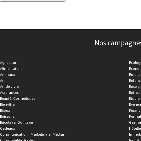
Nos campagnes d
Agriculture
Écolog
Alimentation
Économ
Animaux
Emploi
Art
Enfance
Art de vivre
Enseig
Assurances
Entrepr
Beauté, Cosmétiques
Étudia
Bien-être
Événe
Bijoux
Financ
Boissons
Format
Bricolage, Outillage
Gastro
Cadeaux
Hôtelle
Communication , Marketing et Médias
Immobi
Comptabilité, Gestion
Industr