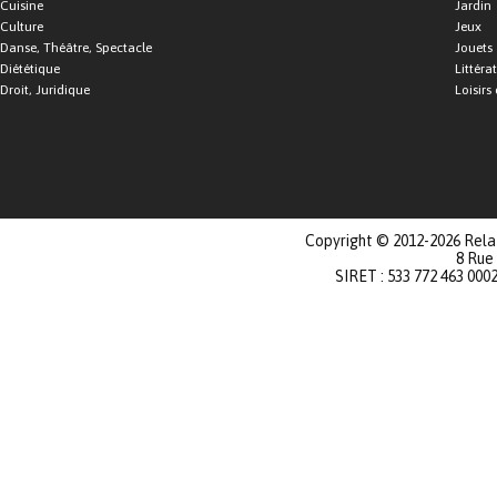
Cuisine
Jardin
Culture
Jeux
Danse, Théâtre, Spectacle
Jouets
Diététique
Littéra
Droit, Juridique
Loisirs 
Copyright © 2012-2026 Relat
8 Rue
SIRET : 533 772 463 000