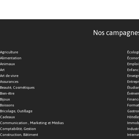
Nos campagnes d
Agriculture
Écolog
Alimentation
Économ
Animaux
Emploi
Art
Enfance
Art de vivre
Enseig
Assurances
Entrepr
Beauté, Cosmétiques
Étudia
Bien-être
Événe
Bijoux
Financ
Boissons
Format
Bricolage, Outillage
Gastro
Cadeaux
Hôtelle
Communication , Marketing et Médias
Immobi
Comptabilité, Gestion
Industr
Construction, Bâtiment
Interne