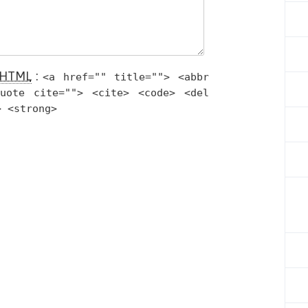
HTML
:
<a href="" title=""> <abbr
quote cite=""> <cite> <code> <del
> <strong>