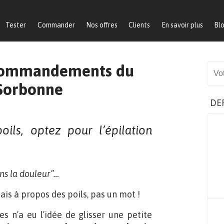
Tester
Commander
Nos offres
Clients
En savoir plus
Bl
10 commandements du
Sear
 Sorbonne
DE
ils, optez pour l’épilation
ns la douleur”…
ais à propos des poils, pas un mot !
es n’a eu l’idée de glisser une petite