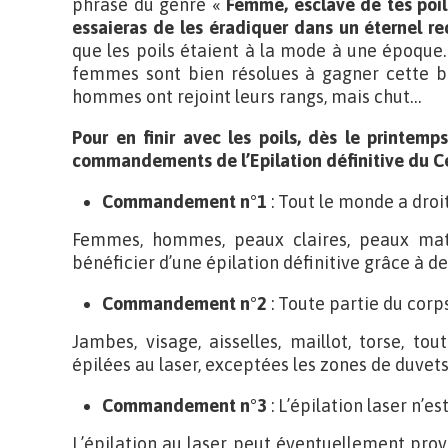
phrase du genre «
Femme, esclave de tes poil
essaieras de les éradiquer dans un éternel
que les poils étaient à la mode à une époque.
femmes sont bien résolues à gagner cette ba
hommes ont rejoint leurs rangs, mais chut…
Pour en finir avec les poils, dès le printemp
commandements de l’Epilation définitive du Ce
Commandement n°1
: Tout le monde a droit
Femmes, hommes, peaux claires, peaux mat
bénéficier d’une épilation définitive grâce à 
Commandement n°2
: Toute partie du corp
Jambes, visage, aisselles, maillot, torse, t
épilées au laser, exceptées les zones de duvets 
Commandement n°3
: L’épilation laser n’e
L’épilation au laser peut éventuellement pro