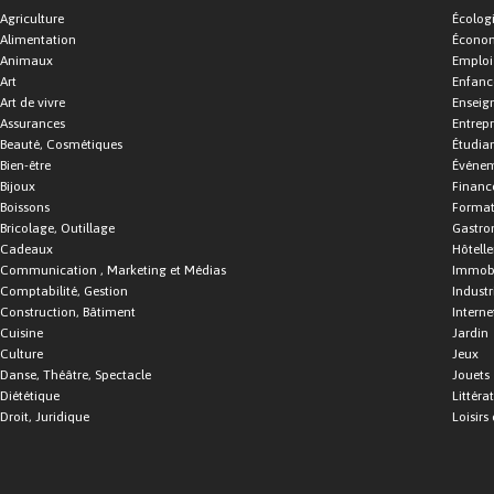
Agriculture
Écolog
Alimentation
Économ
Animaux
Emploi
Art
Enfance
Art de vivre
Enseig
Assurances
Entrepr
Beauté, Cosmétiques
Étudia
Bien-être
Événe
Bijoux
Financ
Boissons
Format
Bricolage, Outillage
Gastro
Cadeaux
Hôtelle
Communication , Marketing et Médias
Immobi
Comptabilité, Gestion
Industr
Construction, Bâtiment
Interne
Cuisine
Jardin
Culture
Jeux
Danse, Théâtre, Spectacle
Jouets
Diététique
Littéra
Droit, Juridique
Loisirs 