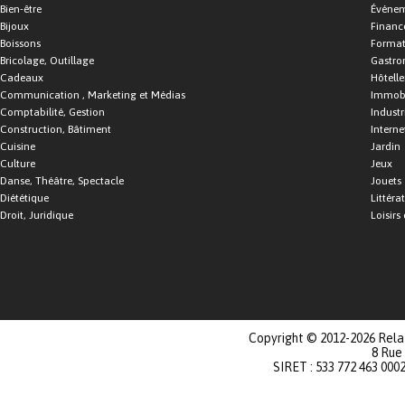
Bien-être
Événe
Bijoux
Financ
Boissons
Format
Bricolage, Outillage
Gastro
Cadeaux
Hôtelle
Communication , Marketing et Médias
Immobi
Comptabilité, Gestion
Industr
Construction, Bâtiment
Interne
Cuisine
Jardin
Culture
Jeux
Danse, Théâtre, Spectacle
Jouets
Diététique
Littéra
Droit, Juridique
Loisirs 
Copyright © 2012-2026 Relat
8 Rue
SIRET : 533 772 463 000