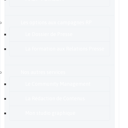
Les options aux campagnes RP
Le Dossier de Presse
La Formation aux Relations Presse
Nos autres services
Le Community Management
La Rédaction de Contenus
Mon studio graphique