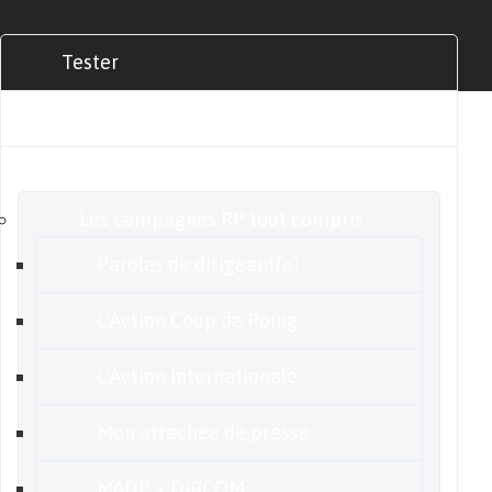
Tester
Commander
Nos offres
Les campagnes RP tout compris
Paroles de dirigeant(e)
L’Action Coup de Poing
L’Action internationale
Mon attachée de presse
MADP + DIRCOM