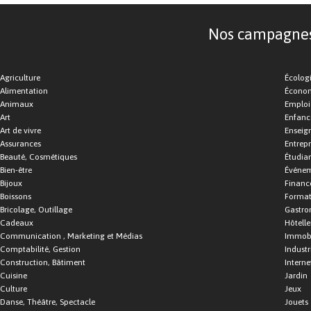
Nos campagnes d
Agriculture
Écolog
Alimentation
Économ
Animaux
Emploi
Art
Enfance
Art de vivre
Enseig
Assurances
Entrepr
Beauté, Cosmétiques
Étudia
Bien-être
Événe
Bijoux
Financ
Boissons
Format
Bricolage, Outillage
Gastro
Cadeaux
Hôtelle
Communication , Marketing et Médias
Immobi
Comptabilité, Gestion
Industr
Construction, Bâtiment
Interne
Cuisine
Jardin
Culture
Jeux
Danse, Théâtre, Spectacle
Jouets