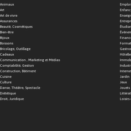
Animaux
Emploi
Art
Enfance
Art de vivre
Enseig
Assurances
Entrepr
Beauté, Cosmétiques
Étudia
Bien-être
Événe
Bijoux
Financ
Boissons
Format
Bricolage, Outillage
Gastro
Cadeaux
Hôtelle
Communication , Marketing et Médias
Immobi
Comptabilité, Gestion
Industr
Construction, Bâtiment
Interne
Cuisine
Jardin
Culture
Jeux
Danse, Théâtre, Spectacle
Jouets
Diététique
Littéra
Droit, Juridique
Loisirs 