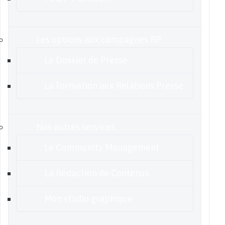
Les options aux campagnes RP
Le Dossier de Presse
La Formation aux Relations Presse
Nos autres services
Le Community Management
La Rédaction de Contenus
Mon studio graphique