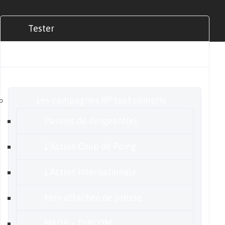
Tester
Commander
Nos offres
Les campagnes RP tout compris
Paroles de dirigeant(e)
L’Action Coup de Poing
L’Action internationale
Mon attachée de presse
MADP + DIRCOM