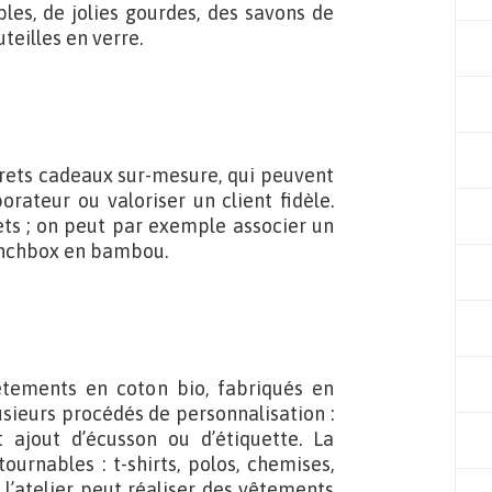
les, de jolies gourdes, des savons de
teilles en verre.
ffrets cadeaux sur-mesure, qui peuvent
orateur ou valoriser un client fidèle.
ets ; on peut par exemple associer un
lunchbox en bambou.
vêtements en coton bio, fabriqués en
usieurs procédés de personnalisation :
t ajout d’écusson ou d’étiquette. La
rnables : t-shirts, polos, chemises,
 l’atelier peut réaliser des vêtements