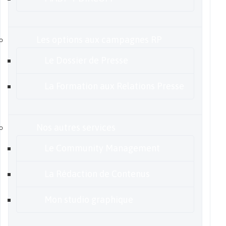
Les options aux campagnes RP
Le Dossier de Presse
La Formation aux Relations Presse
Nos autres services
Le Community Management
La Rédaction de Contenus
Mon studio graphique