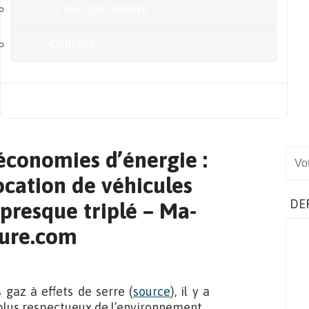
Je suis journaliste
Contact
Blog
économies d’énergie :
Sear
ocation de véhicules
DE
 presque triplé – Ma-
ture.com
 gaz à effets de serre (
source
), il y a
plus respectueux de l’environnement.