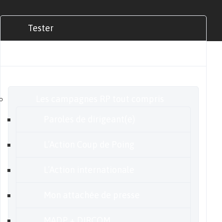
Tester
Commander
Nos offres
Les campagnes RP tout compris
Paroles de dirigeant(e)
L’Action Coup de Poing
L’Action internationale
Mon attachée de presse
MADP + DIRCOM