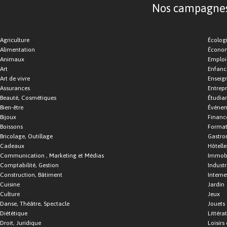
Nos campagnes d
Agriculture
Écolog
Alimentation
Économ
Animaux
Emploi
Art
Enfance
Art de vivre
Enseig
Assurances
Entrepr
Beauté, Cosmétiques
Étudia
Bien-être
Événe
Bijoux
Financ
Boissons
Format
Bricolage, Outillage
Gastro
Cadeaux
Hôtelle
Communication , Marketing et Médias
Immobi
Comptabilité, Gestion
Industr
Construction, Bâtiment
Interne
Cuisine
Jardin
Culture
Jeux
Danse, Théâtre, Spectacle
Jouets
Diététique
Littéra
Droit, Juridique
Loisirs 