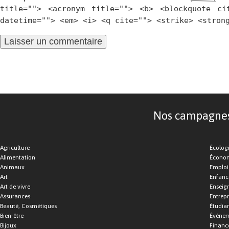
title=""> <acronym title=""> <b> <blockquote ci
datetime=""> <em> <i> <q cite=""> <strike> <stron
Nos campagnes d
Agriculture
Écolog
Alimentation
Économ
Animaux
Emploi
Art
Enfance
Art de vivre
Enseig
Assurances
Entrepr
Beauté, Cosmétiques
Étudia
Bien-être
Événe
Bijoux
Financ