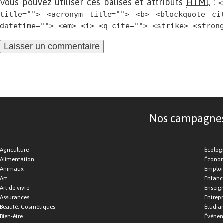
Vous pouvez utiliser ces balises et attributs
HTML
:
<
title=""> <acronym title=""> <b> <blockquote ci
datetime=""> <em> <i> <q cite=""> <strike> <stron
Nos campagnes d
Agriculture
Écolog
Alimentation
Économ
Animaux
Emploi
Art
Enfance
Art de vivre
Enseig
Assurances
Entrepr
Beauté, Cosmétiques
Étudia
Bien-être
Événe