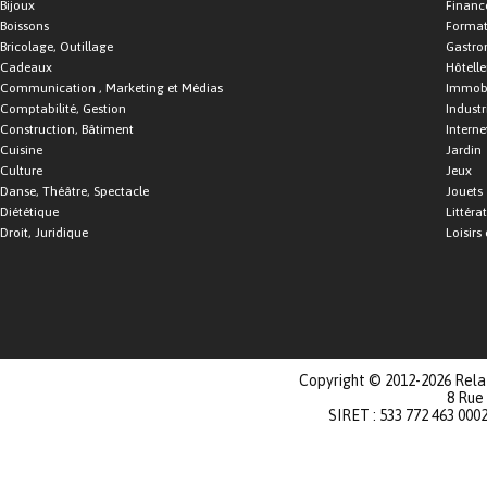
Bijoux
Financ
Boissons
Format
Bricolage, Outillage
Gastro
Cadeaux
Hôtelle
Communication , Marketing et Médias
Immobi
Comptabilité, Gestion
Industr
Construction, Bâtiment
Interne
Cuisine
Jardin
Culture
Jeux
Danse, Théâtre, Spectacle
Jouets
Diététique
Littéra
Droit, Juridique
Loisirs 
Copyright © 2012-2026 Relat
8 Rue
SIRET : 533 772 463 000