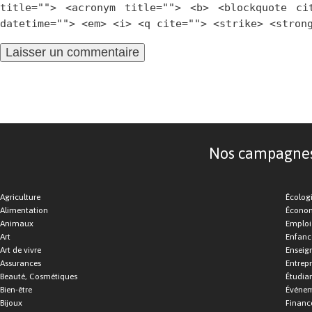
title=""> <acronym title=""> <b> <blockquote ci
datetime=""> <em> <i> <q cite=""> <strike> <stron
Nos campagnes d
Agriculture
Écolog
Alimentation
Économ
Animaux
Emploi
Art
Enfance
Art de vivre
Enseig
Assurances
Entrepr
Beauté, Cosmétiques
Étudia
Bien-être
Événe
Bijoux
Financ