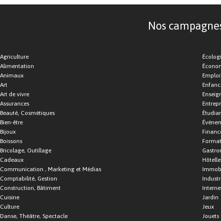
Nos campagnes d
Agriculture
Écolog
Alimentation
Économ
Animaux
Emploi
Art
Enfance
Art de vivre
Enseig
Assurances
Entrepr
Beauté, Cosmétiques
Étudia
Bien-être
Événe
Bijoux
Financ
Boissons
Format
Bricolage, Outillage
Gastro
Cadeaux
Hôtelle
Communication , Marketing et Médias
Immobi
Comptabilité, Gestion
Industr
Construction, Bâtiment
Interne
Cuisine
Jardin
Culture
Jeux
Danse, Théâtre, Spectacle
Jouets