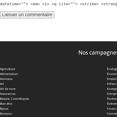
datetime=""> <em> <i> <q cite=""> <strike> <stron
Nos campagnes d
Agriculture
Écolog
Alimentation
Économ
Animaux
Emploi
Art
Enfance
Art de vivre
Enseig
Assurances
Entrepr
Beauté, Cosmétiques
Étudia
Bien-être
Événe
Bijoux
Financ
Boissons
Format