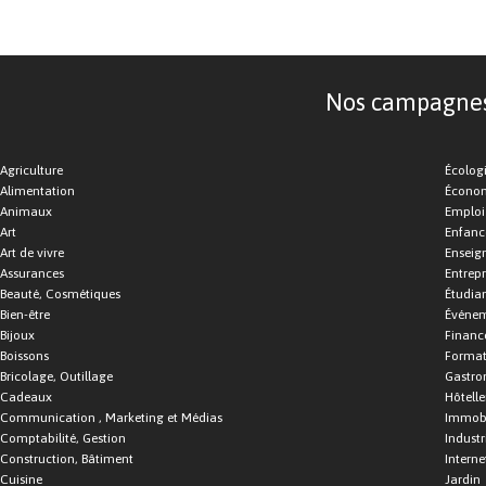
Nos campagnes d
Agriculture
Écolog
Alimentation
Économ
Animaux
Emploi
Art
Enfance
Art de vivre
Enseig
Assurances
Entrepr
Beauté, Cosmétiques
Étudia
Bien-être
Événe
Bijoux
Financ
Boissons
Format
Bricolage, Outillage
Gastro
Cadeaux
Hôtelle
Communication , Marketing et Médias
Immobi
Comptabilité, Gestion
Industr
Construction, Bâtiment
Interne
Cuisine
Jardin