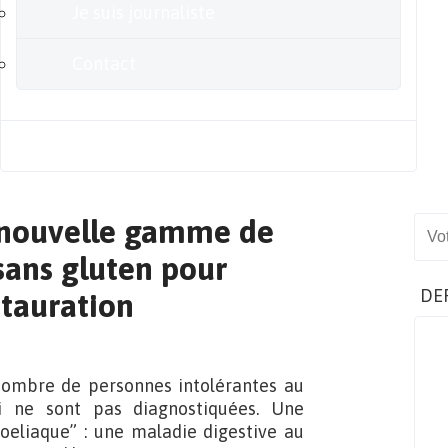
Je suis journaliste
Contact
Blog
e nouvelle gamme de
Sear
sans gluten pour
DE
stauration
 nombre de personnes intolérantes au
i ne sont pas diagnostiquées. Une
coeliaque” : une maladie digestive au