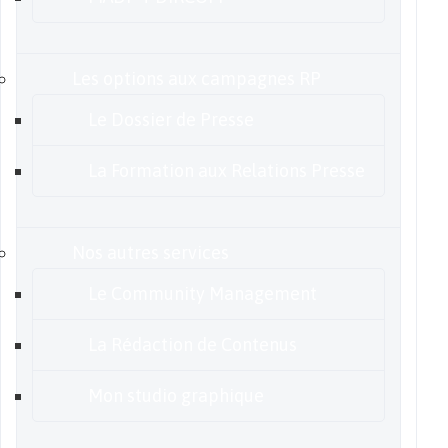
Les options aux campagnes RP
Le Dossier de Presse
La Formation aux Relations Presse
Nos autres services
Le Community Management
La Rédaction de Contenus
Mon studio graphique