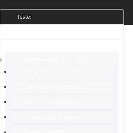
Tester
Commander
Nos offres
Les campagnes RP tout compris
Paroles de dirigeant(e)
L’Action Coup de Poing
L’Action internationale
Mon attachée de presse
MADP + DIRCOM