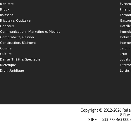
Bien-être
Événe
Bijoux
Financ
Boissons
Format
Bricolage, Outillage
Gastro
Cadeaux
Hôtelle
Communication , Marketing et Médias
Immobi
Comptabilité, Gestion
Industr
Construction, Bâtiment
Interne
Cuisine
Jardin
Culture
Jeux
Danse, Théâtre, Spectacle
Jouets
Diététique
Littéra
Droit, Juridique
Loisirs 
Copyright © 2012-2026 Relat
8 Rue
SIRET : 533 772 463 000