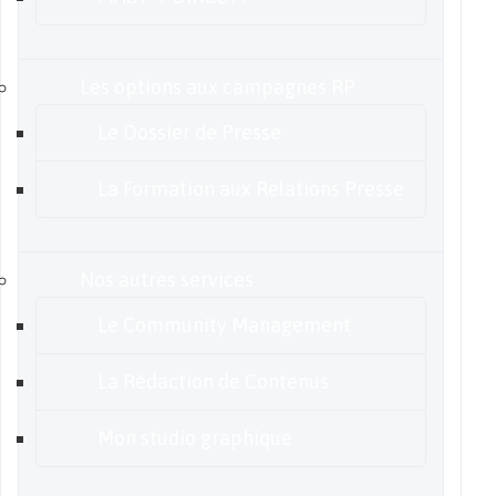
Les options aux campagnes RP
Le Dossier de Presse
La Formation aux Relations Presse
Nos autres services
Le Community Management
La Rédaction de Contenus
Mon studio graphique