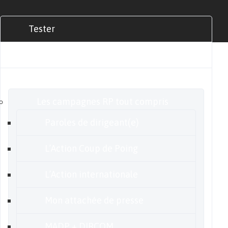
Tester
Commander
Nos offres
Les campagnes RP tout compris
Paroles de dirigeant(e)
L’Action Coup de Poing
L’Action internationale
Mon attachée de presse
MADP + DIRCOM