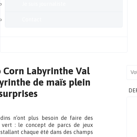
Je suis journaliste
Contact
Blog
p Corn Labyrinthe Val
Sear
yrinthe de maïs plein
DE
surprises
adins n’ont plus besoin de faire des
vert : le concept de parcs de jeux
’installant chaque été dans des champs