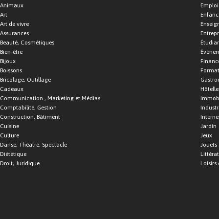
Animaux
Emploi
Art
Enfance
Art de vivre
Enseig
Assurances
Entrepr
Beauté, Cosmétiques
Étudia
Bien-être
Événe
Bijoux
Financ
Boissons
Format
Bricolage, Outillage
Gastro
Cadeaux
Hôtelle
Communication , Marketing et Médias
Immobi
Comptabilité, Gestion
Industr
Construction, Bâtiment
Interne
Cuisine
Jardin
Culture
Jeux
Danse, Théâtre, Spectacle
Jouets
Diététique
Littéra
Droit, Juridique
Loisirs 