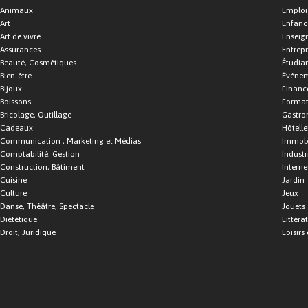
Animaux
Emploi
Art
Enfance
Art de vivre
Enseig
Assurances
Entrepr
Beauté, Cosmétiques
Étudia
Bien-être
Événe
Bijoux
Financ
Boissons
Format
Bricolage, Outillage
Gastro
Cadeaux
Hôtelle
Communication , Marketing et Médias
Immobi
Comptabilité, Gestion
Industr
Construction, Bâtiment
Interne
Cuisine
Jardin
Culture
Jeux
Danse, Théâtre, Spectacle
Jouets
Diététique
Littéra
Droit, Juridique
Loisirs 