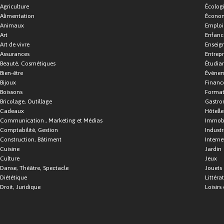
Agriculture
Écolog
Alimentation
Économ
Animaux
Emploi
Art
Enfance
Art de vivre
Enseig
Assurances
Entrepr
Beauté, Cosmétiques
Étudia
Bien-être
Événe
Bijoux
Financ
Boissons
Format
Bricolage, Outillage
Gastro
Cadeaux
Hôtelle
Communication , Marketing et Médias
Immobi
Comptabilité, Gestion
Industr
Construction, Bâtiment
Interne
Cuisine
Jardin
Culture
Jeux
Danse, Théâtre, Spectacle
Jouets
Diététique
Littéra
Droit, Juridique
Loisirs 