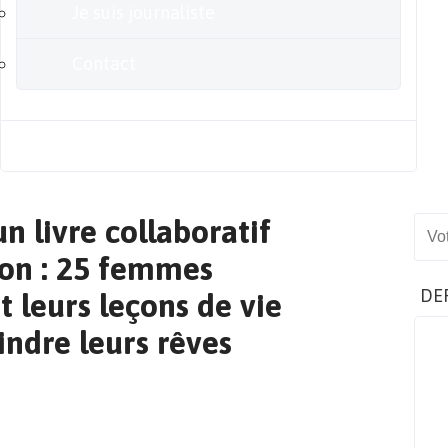
Je suis journaliste
Contact
Blog
n livre collaboratif
Sear
ron : 25 femmes
DE
 leurs leçons de vie
indre leurs rêves