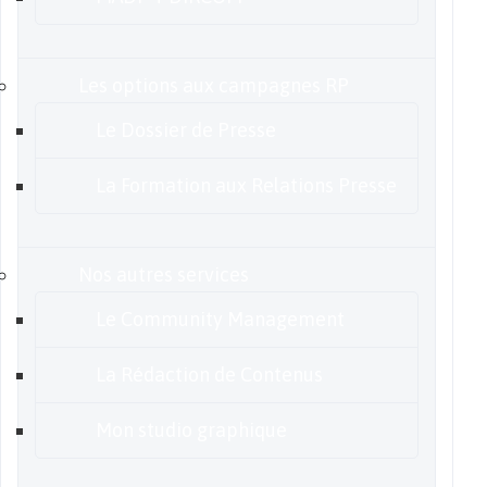
Les options aux campagnes RP
Le Dossier de Presse
La Formation aux Relations Presse
Nos autres services
Le Community Management
La Rédaction de Contenus
Mon studio graphique