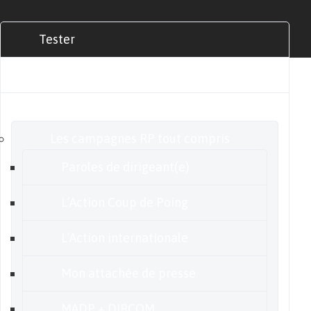
Tester
Commander
Nos offres
Les campagnes RP tout compris
Paroles de dirigeant(e)
L’Action Coup de Poing
L’Action internationale
Mon attachée de presse
MADP + DIRCOM