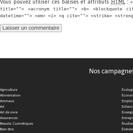
Vous pouvez utiliser ces balises et attributs
HTML
:
<
title=""> <acronym title=""> <b> <blockquote ci
datetime=""> <em> <i> <q cite=""> <strike> <stron
Nos campagnes d
Agriculture
Écolog
Alimentation
Économ
Animaux
Emploi
Art
Enfance
Art de vivre
Enseig
Assurances
Entrepr
Beauté, Cosmétiques
Étudia
Bien-être
Événe