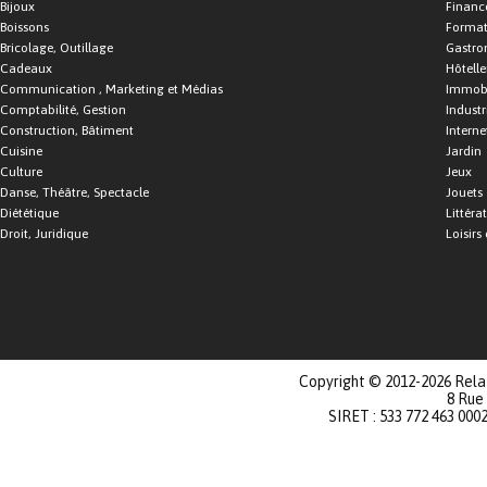
Bijoux
Financ
Boissons
Format
Bricolage, Outillage
Gastro
Cadeaux
Hôtelle
Communication , Marketing et Médias
Immobi
Comptabilité, Gestion
Industr
Construction, Bâtiment
Interne
Cuisine
Jardin
Culture
Jeux
Danse, Théâtre, Spectacle
Jouets
Diététique
Littéra
Droit, Juridique
Loisirs 
Copyright © 2012-2026 Relat
8 Rue
SIRET : 533 772 463 000