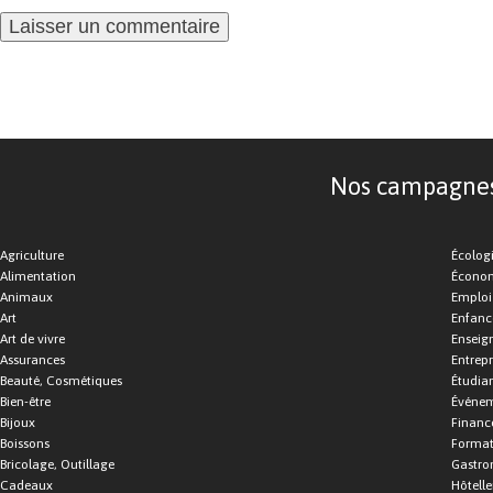
Nos campagnes d
Agriculture
Écolog
Alimentation
Économ
Animaux
Emploi
Art
Enfance
Art de vivre
Enseig
Assurances
Entrepr
Beauté, Cosmétiques
Étudia
Bien-être
Événe
Bijoux
Financ
Boissons
Format
Bricolage, Outillage
Gastro
Cadeaux
Hôtelle