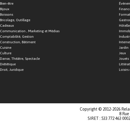
Bien-être
Événe
Bijoux
Financ
Boissons
Format
Bricolage, Outillage
Gastro
Cadeaux
Hôtelle
Communication , Marketing et Médias
Immobi
Comptabilité, Gestion
Industr
Construction, Bâtiment
Interne
Cuisine
Jardin
Culture
Jeux
Danse, Théâtre, Spectacle
Jouets
Diététique
Littéra
Droit, Juridique
Loisirs 
Copyright © 2012-2026 Relat
8 Rue
SIRET : 533 772 463 000