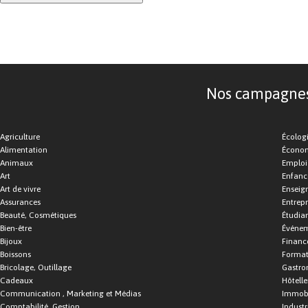
Nos campagnes d
Agriculture
Écolog
Alimentation
Économ
Animaux
Emploi
Art
Enfance
Art de vivre
Enseig
Assurances
Entrepr
Beauté, Cosmétiques
Étudia
Bien-être
Événe
Bijoux
Financ
Boissons
Format
Bricolage, Outillage
Gastro
Cadeaux
Hôtelle
Communication , Marketing et Médias
Immobi
Comptabilité, Gestion
Industr