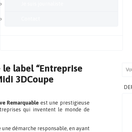
Je suis journaliste
Contact
Blog
 le label “Entreprise
Sear
Midi 3DCoupe
DE
tive Remarquable
est une prestigieuse
reprises qui inventent le monde de
té une démarche responsable, en ayant