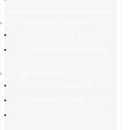
Les options aux campagnes RP
Le Dossier de Presse
La Formation aux Relations Presse
Nos autres services
Le Community Management
La Rédaction de Contenus
Mon studio graphique