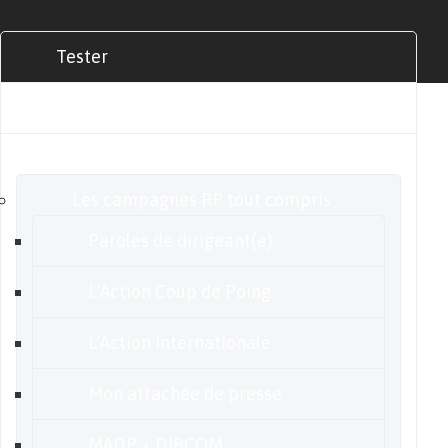
Tester
Commander
Nos offres
Les campagnes RP tout compris
Paroles de dirigeant(e)
L’Action Coup de Poing
L’Action internationale
Mon attachée de presse
MADP + DIRCOM